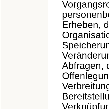
Vorgangsr
personenb
Erheben, d
Organisati
Speicherun
Veränderun
Abfragen, 
Offenlegun
Verbreitun
Bereitstell
Verknüpfun