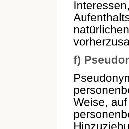
Interessen,
Aufenthalt
natürliche
vorherzus
f) Pseudo
Pseudonymi
personenbe
Weise, auf
personenb
Hinzuziehu