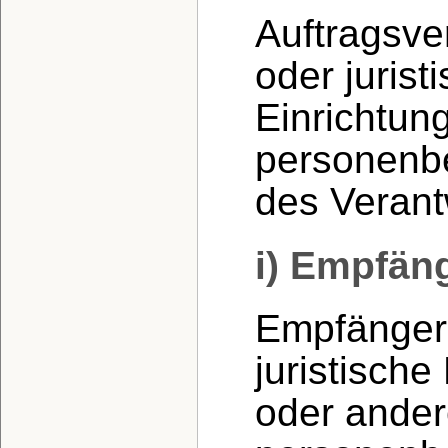
Auftragsver
oder juris
Einrichtung
personenb
des Verantw
i) Empfän
Empfänger 
juristisch
oder andere