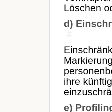
Löschen od
d) Einsch
#
Einschränk
Markierung
personenbe
ihre künfti
einzuschrä
e) Profilin