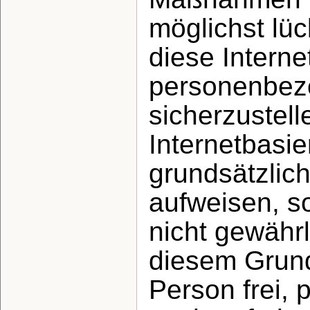
möglichst lü
diese Interne
personenbez
sicherzustel
Internetbasi
grundsätzlic
aufweisen, s
nicht gewähr
diesem Grund
Person frei,