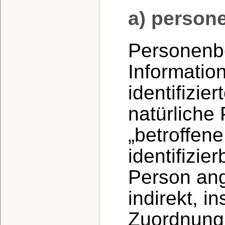
a) person
Personenbe
Information
identifizier
natürliche
„betroffen
identifizie
Person ang
indirekt, i
Zuordnung